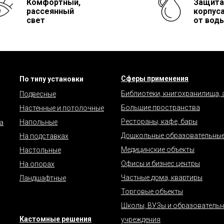
Комфортный,
Защита
рассеянный
корпус
свет
от воды
Сферы применения
По типу установки
Библиотеки, книгохранилища,
Подвесные
Большие пространства
Настенные и потолочные
Рестораны, кафе, бары
Напольные
а
Дошкольные образовательные
На подставках
Медицинские объекты
Настольные
Офисы и бизнес центры
На опорах
Частные дома, квартиры
Ландшафтные
Торговые объекты
Школы, ВУЗы и образователь
Кастомные решения
учреждения