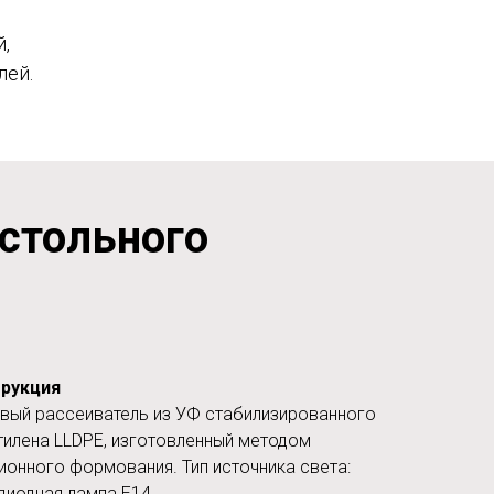
,
лей.
стольного
рукция
вый рассеиватель из УФ стабилизированного
тилена LLDPE, изготовленный методом
ионного формования. Тип источника света:
диодная лампа Е14.