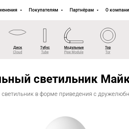
менения
Покупателям
Партнёрам
О компан
Диск
Тубус
Модульные
Тор
Cloud
Tube
Pipe Module
Tor
ьный светильник Майк
 светильник в форме приведения с дружелюбн