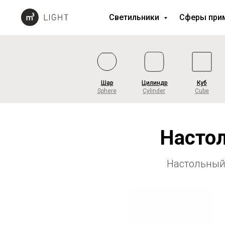
Светильники
Сферы при
Шар
Цилиндр
Куб
Sphere
Cylinder
Cube
Настол
Настольный