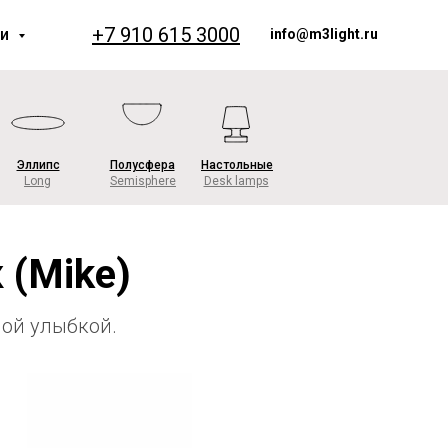
+7 910 615 3000
ии
info@m3light.ru
Эллипс
Полусфера
Настольные
Long
Semisphere
Desk lamps
 (Mike)
ой улыбкой.