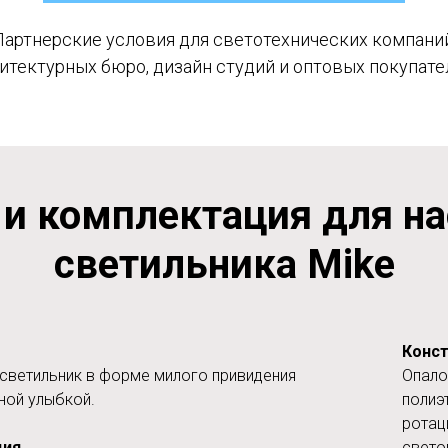
Партнерские условия для светотехнических компаний
итектурных бюро, дизайн студий и оптовых покупате
 и комплектация для на
светильника Mike
Конст
светильник в форме милого привидения
Опало
ной улыбкой.
полиэ
ротац
ция
свето