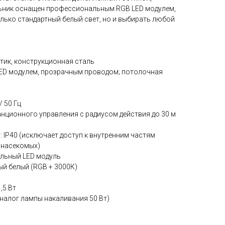
льник оснащен профессиональным RGB LED модулем,
лько стандартный белый свет, но и выбирать любой
тик, конструкционная сталь
LED модулем, прозрачным проводом; потолочная
/ 50 Гц
анционного управления с радиусом действия до 30 м
: IP40 (исключает доступ к внутренним частям
 насекомых)
альный LED модуль
ый белый (RGB + 3000К)
,5 Вт
аналог лампы накаливания 50 Вт)