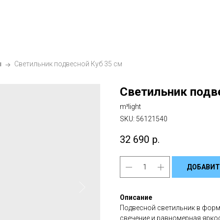
ы
Светильник подвесной Куб 35 см
Светильник подв
m³light
SKU:
56121540
32 690
р.
ДОБАВИТ
Описание
Подвесной светильник в форм
свечение и равномерная ярко