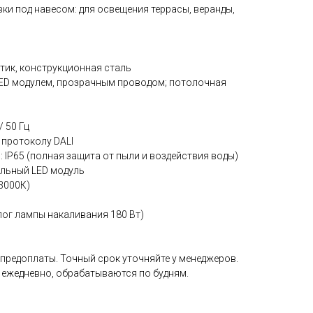
вки под навесом: для освещения террасы, веранды,
тик, конструкционная сталь
LED модулем, прозрачным проводом; потолочная
/ 50 Гц
 протоколу DALI
: IP65 (полная защита от пыли и воздействия воды)
альный LED модуль
(3000К)
лог лампы накаливания 180 Вт)
 предоплаты. Точный срок уточняйте у менеджеров.
 ежедневно, обрабатываются по будням.