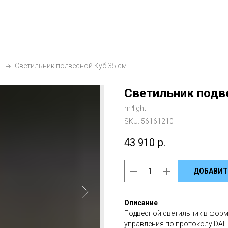
ы
Светильник подвесной Куб 35 см
Светильник подв
m³light
SKU:
56161210
43 910
р.
ДОБАВИТ
Описание
Подвесной светильник в форм
управления по протоколу DAL