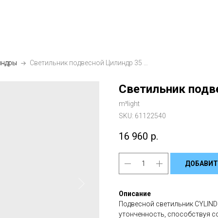
индры
Светильник подвесной Цилиндр 35 см
Светильник подв
m³light
SKU:
61122540
16 960
р.
ДОБАВИТ
Описание
Подвесной светильник CYLIND
утонченность, способствуя 