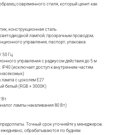
 образец современного стиля, который ценит как
тик, конструкционная сталь
 светодиодной лампой, прозрачным проводом;
нционного управления; паспорт; упаковка
/ 50 Гц
ионного управления с радиусом действия до 5 м
: IP40 (исключает доступ к внутренним частям
 насекомых)
я лампа с цоколем Е27
ый белый (RGB + 3000К)
 Вт
аналог лампы накаливания 80 Вт)
 предоплаты. Точный срок уточняйте у менеджеров.
 ежедневно, обрабатываются по будням.