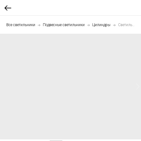
Все светильники
Подвесные светильники
Цилиндры
Светильник подвесной Цилиндр 35 см