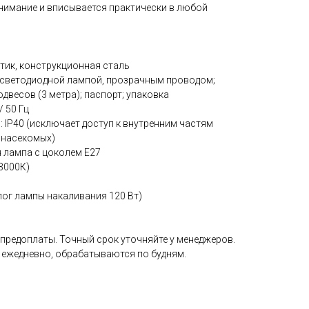
внимание и вписывается практически в любой
тик, конструкционная сталь
 светодиодной лампой, прозрачным проводом;
двесов (3 метра); паспорт; упаковка
/ 50 Гц
: IP40 (исключает доступ к внутренним частям
 насекомых)
я лампа с цоколем Е27
(3000К)
лог лампы накаливания 120 Вт)
 предоплаты. Точный срок уточняйте у менеджеров.
 ежедневно, обрабатываются по будням.