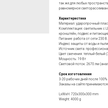
так же для любых пространст
равномерное светорассеивани
Характеристики
Материал: ударопрочный плас
Комплектация: светильник с L
кронштейн, подвес и питающий
Питание: работа от сети 230 В 
Индекс защиты от воды и пыли
Источник света: профессион
Цвет свечения: теплый белый 
Мощность: 19 Вт
Световой поток: 2670 лм (ана
Срок изготовления
3-20 рабочих дней после 100%
Заказы на сайте принимаются
LxWxH: 720x300x300 mm
Weight: 4000 g