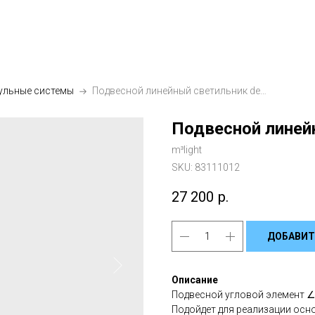
ульные системы
Подвесной линейный светильник deg 90 Line
Подвесной линейн
m³light
SKU:
83111012
27 200
р.
ДОБАВИТ
Описание
Подвесной угловой элемент ∠
Подойдет для реализации осн