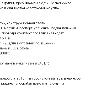
в с долгим пребыванием людей. Полноценное
е и минимальные затенения на углах.
тик, конструкционная сталь
ED модулем; паспорт; упаковка Соединительный
 провод в комплект поставки не входят.
/ 50 Гц
: IP20 (для внутренних помещений)
альный LED модуль
(3000К)
лог лампы накаливания 240 Вт)
 предоплаты. Точный срок уточняйте у менеджеров.
 ежедневно, обрабатываются по будням.