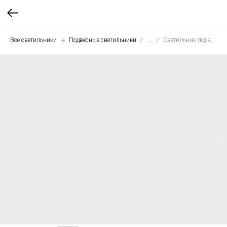
Все светильники
Подвесные светильники
...
Светильник подвесной Полусфера 50 см