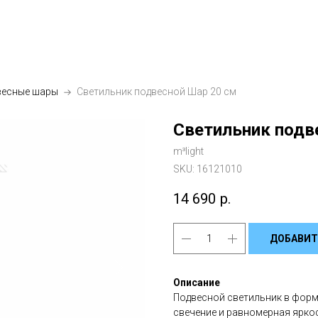
весные шары
Светильник подвесной Шар 20 см
Светильник подв
m³light
SKU:
16121010
14 690
р.
ДОБАВИТ
Описание
Подвесной светильник в форм
свечение и равномерная ярко