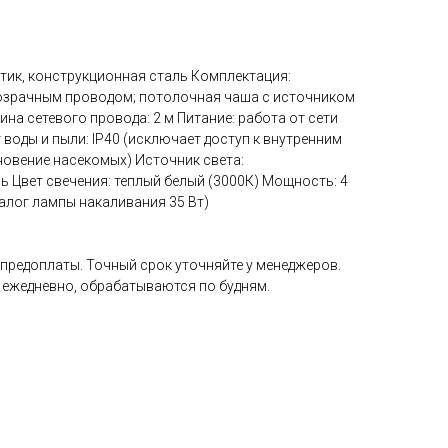
тик, конструкционная сталь Комплектация:
розрачным проводом; потолочная чаша с источником
ина сетевого провода: 2 м Питание: работа от сети
т воды и пыли: IP40 (исключает доступ к внутренним
новение насекомых) Источник света:
 Цвет свечения: теплый белый (3000К) Мощность: 4
налог лампы накаливания 35 Вт)
 предоплаты. Точный срок уточняйте у менеджеров.
 ежедневно, обрабатываются по будням.