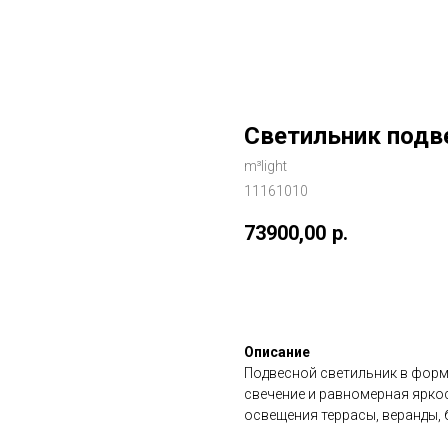
Светильник подв
m³light
11161010
73900,00
р.
Добавить в корзину
Описание
Подвесной светильник в форм
свечение и равномерная яркос
освещения террасы, веранды, 