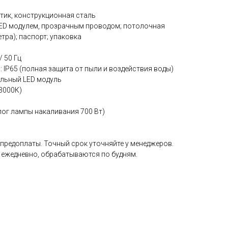
тик, конструкционная сталь
LED модулем, прозрачным проводом; потолочная
тра); паспорт; упаковка
/ 50 Гц
: IP65 (полная защита от пыли и воздействия воды)
альный LED модуль
(3000К)
лог лампы накаливания 700 Вт)
 предоплаты. Точный срок уточняйте у менеджеров.
 ежедневно, обрабатываются по будням.