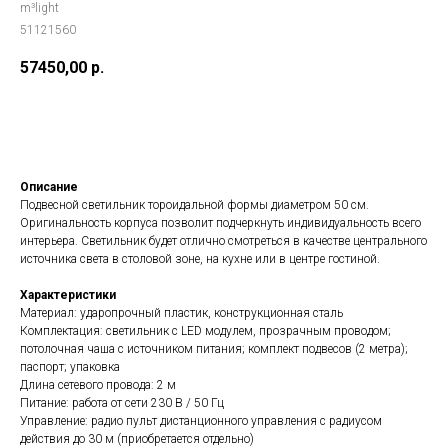
m³light
51121560
57450,00
р.
Добавить в корзину
Описание
Подвесной светильник тороидальной формы диаметром 50 см.
Оригинальность корпуса позволит подчеркнуть индивидуальность всего
интерьера. Светильник будет отлично смотреться в качестве центрального
источника света в столовой зоне, на кухне или в центре гостиной.
Характеристики
Материал: ударопрочный пластик, конструкционная сталь
Комплектация: светильник с LED модулем, прозрачным проводом;
потолочная чаша с источником питания; комплект подвесов (2 метра);
паспорт; упаковка
Длина сетевого провода: 2 м
Питание: работа от сети 230 В / 50 Гц
Все светильники
Управление: радио пульт дистанционного управления с радиусом
действия до 30 м (приобретается отдельно)
Сферы применения