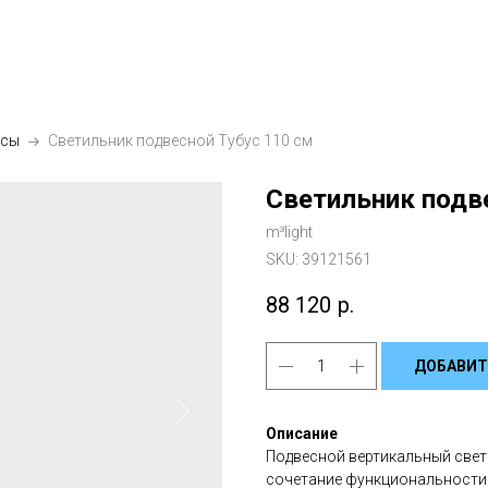
усы
Светильник подвесной Тубус 110 см
Светильник подв
m³light
SKU:
39121561
88 120
р.
ДОБАВИТ
Описание
Подвесной вертикальный свет
сочетание функциональности 