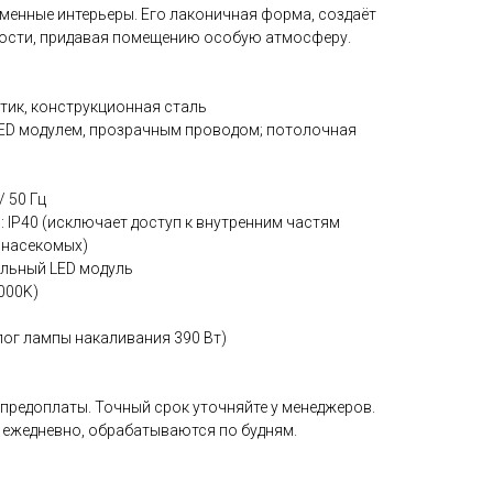
менные интерьеры. Его лаконичная форма, создаёт
ности, придавая помещению особую атмосферу.
тик, конструкционная сталь
LED модулем, прозрачным проводом; потолочная
/ 50 Гц
: IP40 (исключает доступ к внутренним частям
 насекомых)
альный LED модуль
5000K)
лог лампы накаливания 390 Вт)
 предоплаты. Точный срок уточняйте у менеджеров.
 ежедневно, обрабатываются по будням.