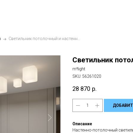
ы
Светильник потолочный и настенный Куб 35 см
Светильник пото
m³light
SKU:
56261020
28 870
р.
ДОБАВИТ
Описание
Настенно-потолочный светиль