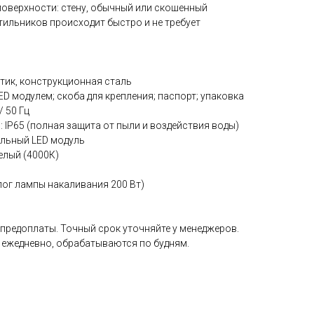
оверхности: стену, обычный или скошенный
тильников происходит быстро и не требует
тик, конструкционная сталь
ED модулем; скоба для крепления; паспорт; упаковка
/ 50 Гц
: IP65 (полная защита от пыли и воздействия воды)
альный LED модуль
елый (4000К)
лог лампы накаливания 200 Вт)
 предоплаты. Точный срок уточняйте у менеджеров.
 ежедневно, обрабатываются по будням.