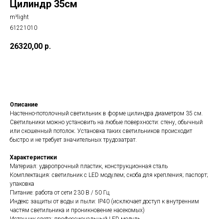
Цилиндр 35см
m³light
61221010
26320,00
р.
Добавить в корзину
Описание
Настенно-потолочный светильник в форме цилиндра диаметром 35 см.
Светильники можно установить на любые поверхности: стену, обычный
или скошенный потолок. Установка таких светильников происходит
быстро и не требует значительных трудозатрат.
Характеристики
Материал: ударопрочный пластик, конструкционная сталь
Комплектация: светильник с LED модулем; скоба для крепления; паспорт;
Все светильники
упаковка
Питание: работа от сети 230 В / 50 Гц
Сферы применения
Индекс защиты от воды и пыли: IP40 (исключает доступ к внутренним
частям светильника и проникновение насекомых)