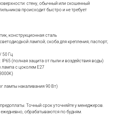
оверхности: стену, обычный или скошенный
тильников происходит быстро и не требует
тик, конструкционная сталь
светодиодной лампой; скоба для крепления; паспорт;
/ 50 Гц
: IP65 (полная защита от пыли и воздействия воды)
я лампа с цоколем Е27
(3000К)
ог лампы накаливания 90 Вт)
 предоплаты. Точный срок уточняйте у менеджеров.
 ежедневно, обрабатываются по будням.