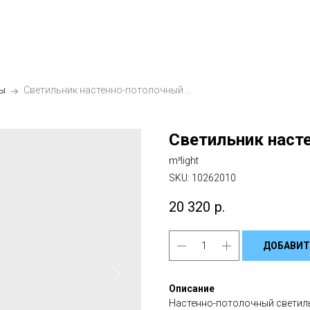
ы
Светильник настенно-потолочный Шар 50 см
Светильник наст
m³light
SKU:
10262010
20 320
р.
ДОБАВИТ
Описание
Настенно-потолочный светиль