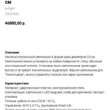
см
m³light
10261840
46880,00
р.
Добавить в корзину
Описание
Настенно-потолочный светильник в форме шара диаметром 50 см.
Светильники можно установить на любые поверхности: стену, обычный
или скошенный потолок. Установка таких светильников происходит
быстро и не требует значительных трудозатрат. Версия светильника для
"Умного дома", можно управлять голосом или через приложение.
Характеристики
Материал: ударопрочный пластик, конструкционная сталь
Комплектация: светильник с LED модулем; скоба для крепления; паспорт;
упаковка
Питание: работа от сети 230 В / 50 Гц
Все светильники
Управление: Wi-Fi 2,4 ГГц, приложение Smart Life