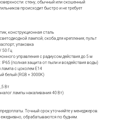
оверхности: стену, обычный или скошенный
тильников происходит быстро и не требует
тик, конструкционная сталь
светодиодной лампой; скоба для крепления; пульт
паспорт; упаковка
/ 50 Гц
ионного управления с радиусом действия до 5 м
: IP65 (полная защита от пыли и воздействия воды)
я лампа с цоколем Е14
ый белый (RGB + 3000К)
,5 Вт
аналог лампы накаливания 40 Вт)
 предоплаты. Точный срок уточняйте у менеджеров.
 ежедневно, обрабатываются по будням.