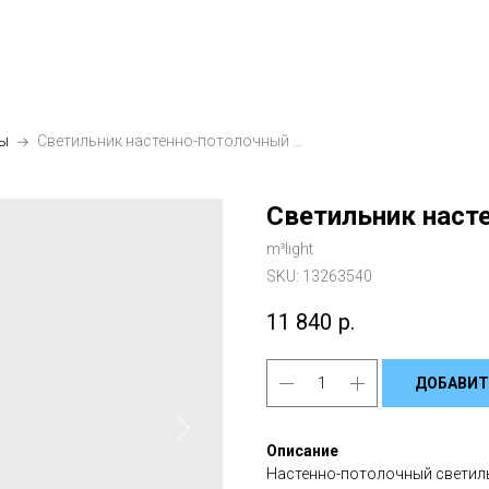
ы
Светильник настенно-потолочный Шар 25 см
Светильник наст
m³light
SKU:
13263540
11 840
р.
ДОБАВИТ
Описание
Настенно-потолочный светиль