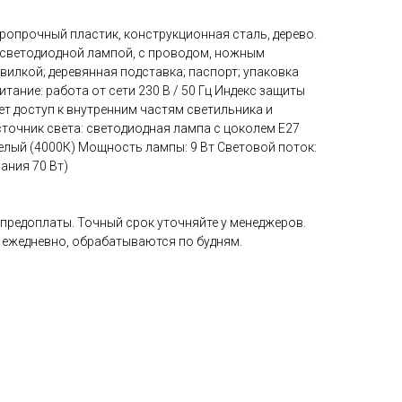
ропрочный пластик, конструкционная сталь, дерево.
 светодиодной лампой, с проводом, ножным
илкой; деревянная подставка; паспорт; упаковка
итание: работа от сети 230 В / 50 Гц Индекс защиты
ает доступ к внутренним частям светильника и
точник света: светодиодная лампа с цоколем Е27
елый (4000К) Мощность лампы: 9 Вт Световой поток:
ания 70 Вт)
 предоплаты. Точный срок уточняйте у менеджеров.
 ежедневно, обрабатываются по будням.