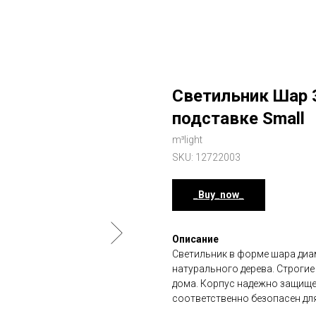
Светильник Шар 
подставке Small
m³light
SKU:
12722003
_Buy_now_
Описание
Светильник в форме шара диа
натурального дерева. Строги
дома. Корпус надежно защищен
соответственно безопасен дл