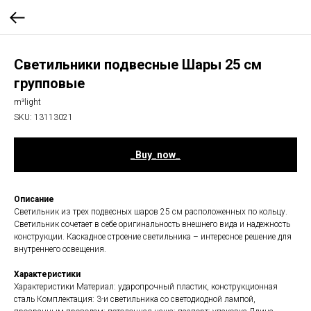
Светильники подвесные Шары 25 см
групповые
m³light
SKU:
13113021
_Buy_now_
Описание
Светильник из трех подвесных шаров 25 см расположенных по кольцу.
Светильник сочетает в себе оригинальность внешнего вида и надежность
конструкции. Каскадное строение светильника – интересное решение для
внутреннего освещения.
Характеристики
Характеристики Материал: ударопрочный пластик, конструкционная
сталь Комплектация: 3-и светильника со светодиодной лампой,