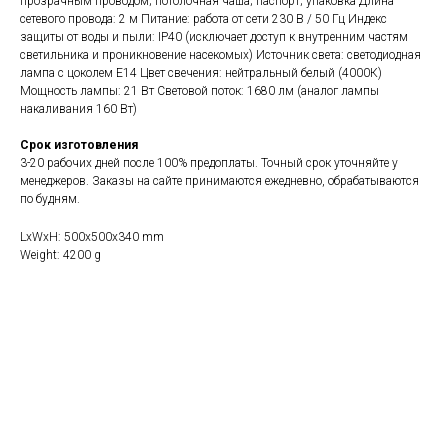
прозрачным проводом; потолочная чаша; паспорт; упаковка Длина
сетевого провода: 2 м Питание: работа от сети 230 В / 50 Гц Индекс
защиты от воды и пыли: IP40 (исключает доступ к внутренним частям
светильника и проникновение насекомых) Источник света: светодиодная
лампа с цоколем Е14 Цвет свечения: нейтральный белый (4000К)
Мощность лампы: 21 Вт Световой поток: 1680 лм (аналог лампы
накаливания 160 Вт)
Все светильники
Срок изготовления
Сферы применения
3-20 рабочих дней после 100% предоплаты. Точный срок уточняйте у
менеджеров. Заказы на сайте принимаются ежедневно, обрабатываются
по будням.
Телефон / Telegram / Max
LxWxH: 500x500x340 mm
+7 910 615 3000
Weight: 4200 g
Написать на почту
info@m3light.ru
Социальные сети