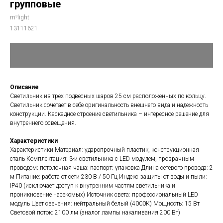
групповые
m³light
13111621
Описание
Светильник из трех подвесных шаров 25 см расположенных по кольцу.
Светильник сочетает в себе оригинальность внешнего вида и надежность
конструкции. Каскадное строение светильника – интересное решение для
внутреннего освещения.
Характеристики
Все светильники
Характеристики Материал: ударопрочный пластик, конструкционная
сталь Комплектация: 3-и светильника с LED модулем, прозрачным
Сферы применения
проводом; потолочная чаша; паспорт; упаковка Длина сетевого провода: 2
м Питание: работа от сети 230 В / 50 Гц Индекс защиты от воды и пыли:
IP40 (исключает доступ к внутренним частям светильника и
проникновение насекомых) Источник света: профессиональный LED
Телефон / Telegram / Max
модуль Цвет свечения: нейтральный белый (4000К) Мощность: 15 Вт
+7 910 615 3000
Световой поток: 2100 лм (аналог лампы накаливания 200 Вт)