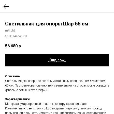
Светильник для опоры Шар 65 см
m³light
SKU:
14664020
56 680
р.
_Buy_now_
Описание
Светильник для опоры со сварным стальным кронштейном диаметром
65 см. Парковые светильники или светильники на опорах могут освещать
довольно большие территории.
Характеристики
Материал: ударопрочный пластик, конструкционная сталь
Комплектация: светильник с LED модулем, черным уличным провод
повышенной прочности «Xtrem» и кронштейнейном из конструкционной