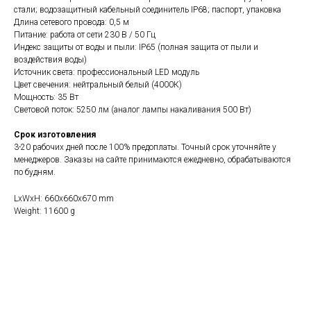
стали; водозащитный кабельный соединитель IP68; паспорт, упаковка
Длина сетевого провода: 0,5 м
Питание: работа от сети 230 В / 50 Гц
Индекс защиты от воды и пыли: IP65 (полная защита от пыли и
воздействия воды)
Источник света: профессиональный LED модуль
Цвет свечения: нейтральный белый (4000К)
Все светильники
Мощность: 35 Вт
Сферы применения
Световой поток: 5250 лм (аналог лампы накаливания 500 Вт)
Срок изготовления
3-20 рабочих дней после 100% предоплаты. Точный срок уточняйте у
Телефон / Telegram / Max
менеджеров. Заказы на сайте принимаются ежедневно, обрабатываются
+7 910 615 3000
по будням.
Написать на почту
LxWxH: 660x660x670 mm
info@m3light.ru
Weight: 11600 g
Социальные сети