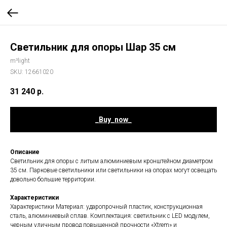
Светильник для опоры Шар 35 см
m³light
SKU:
12661020
31 240
р.
_Buy_now_
Описание
Светильник для опоры с литым алюминиевым кронштейном диаметром
35 см. Парковые светильники или светильники на опорах могут освещать
довольно большие территории.
Характеристики
Характеристики Материал: ударопрочный пластик, конструкционная
сталь, алюминиевый сплав. Комплектация: светильник с LED модулем,
черным уличным провод повышенной прочности «Xtrem» и