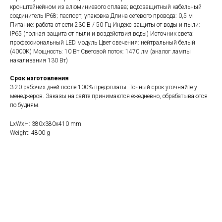
кронштейнейном из алюминиевого сплава; водозащитный кабельный
соединитель IP68; паспорт, упаковка Длина сетевого провода: 0,5 м
Питание: работа от сети 230 В / 50 Гц Индекс защиты от воды и пыли:
IP65 (полная защита от пыли и воздействия воды) Источник света:
профессиональный LED модуль Цвет свечения: нейтральный белый
(4000К) Мощность: 10 Вт Световой поток: 1470 лм (аналог лампы
накаливания 130 Вт)
Все светильники
Сферы применения
Срок изготовления
3-20 рабочих дней после 100% предоплаты. Точный срок уточняйте у
менеджеров. Заказы на сайте принимаются ежедневно, обрабатываются
по будням.
Телефон / Telegram / Max
+7 910 615 3000
LxWxH: 380x380x410 mm
Weight: 4800 g
Написать на почту
info@m3light.ru
Социальные сети