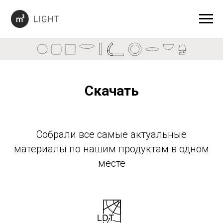
Скачать
Собрали все самые актуальные
материалы по нашим продуктам в одном
Desk lamps
Long
Cloud
месте
Pipe
Semisphere
Module
Tor
Цилиндр
Cylinder
Шар
Cube
Sphere
Tube
Куб
Диск
Тубус
Настольные
Модульные
Полусфера
Тор
Эллипс