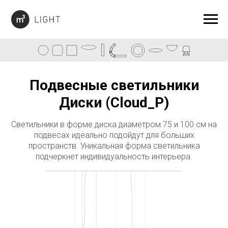
Подвесные светильники
Диски (Cloud_P)
Светильники в форме диска диаметром 75 и 100 см на
подвесах идеально подойдут для больших
пространств. Уникальная форма светильника
Desk lamps
Long
подчеркнет индивидуальность интерьера.
Cloud
Pipe
Semisphere
Module
Tor
Цилиндр
Cylinder
Шар
Cube
Sphere
Tube
Куб
Диск
Тубус
Настольные
Модульные
Полусфера
Тор
Эллипс