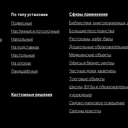
Сферы применения
По типу установки
Библиотеки, книгохранилища,
Подвесные
Большие пространства
Настенные и потолочные
Рестораны, кафе, бары
Напольные
а
Дошкольные образовательные
На подставках
Медицинские объекты
Настольные
Офисы и бизнес центры
На опорах
Частные дома, квартиры
Ландшафтные
Торговые объекты
Школы, ВУЗы и образователь
Кастомные решения
учреждения
Садово-парковое освещение
Салоны красоты