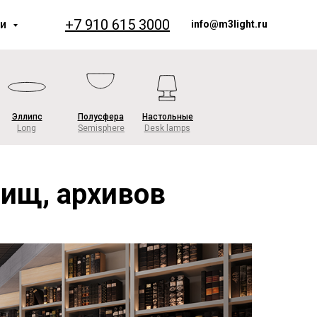
+7 910 615 3000
ии
info@m3light.ru
Эллипс
Полусфера
Настольные
Long
Semisphere
Desk lamps
ищ, архивов