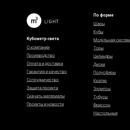
По форме
Шары
Кубы
Кубометр света
Модульная систем
О компании
Торы
Производство
Цилиндры
Оплата и доставка
Диски
Гарантия и качество
Полусферы
Сотрудничество
Кратер
Защита проекта
Эллипсы
Скачать материалы
Тубусы
Проекты и новости
Фриссон
Настольные