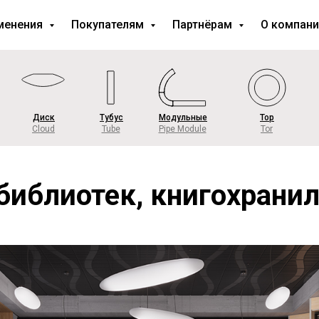
менения
Покупателям
Партнёрам
О компан
Диск
Тубус
Модульные
Тор
Cloud
Tube
Pipe Module
Tor
библиотек, книгохранил