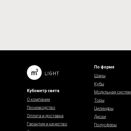
По форме
Шары
Кубы
Кубометр света
Модульная систем
О компании
Торы
Производство
Цилиндры
Оплата и доставка
Диски
Гарантия и качество
Полусферы