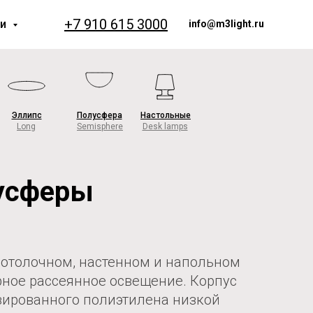
+7 910 615 3000
ии
info@m3light.ru
Эллипс
Полусфера
Настольные
Long
Semisphere
Desk lamps
усферы
потолочном, настенном и напольном
ное рассеянное освещение. Корпус
зированного полиэтилена низкой