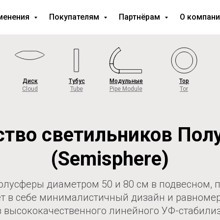
менения
Покупателям
Партнёрам
О компан
Диск
Тубус
Модульные
Тор
Cloud
Tube
Pipe Module
Tor
ство светильников Пол
(Semisphere)
олусферы диаметром 50 и 80 см в подвесном, 
т в себе минималистичный дизайн и равномер
из высококачественного линейного УФ-стабили