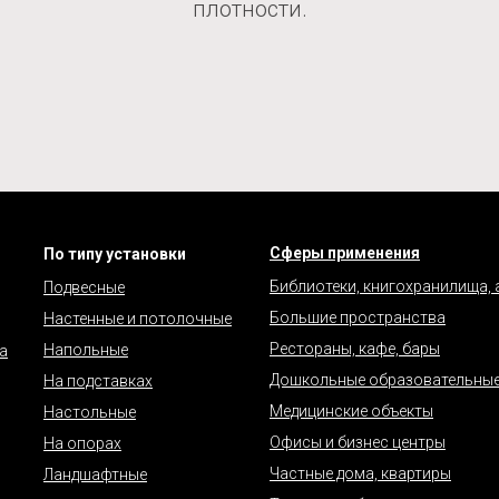
плотности.
Сферы применения
По типу установки
Библиотеки, книгохранилища,
Подвесные
Большие пространства
Настенные и потолочные
Рестораны, кафе, бары
Напольные
а
Дошкольные образовательные
На подставках
Медицинские объекты
Настольные
Офисы и бизнес центры
На опорах
Частные дома, квартиры
Ландшафтные