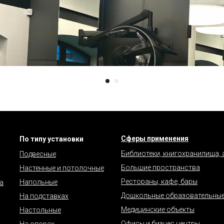
Сферы применения
По типу установки
Библиотеки, книгохранилища,
Подвесные
Большие пространства
Настенные и потолочные
Рестораны, кафе, бары
Напольные
а
Дошкольные образовательные
На подставках
Медицинские объекты
Настольные
Офисы и бизнес центры
На опорах