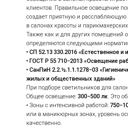
клиентов. Правильное освещение пом
создает приятную и расслабляющую 
в салонах красоты и парикмахерских
Также как и для других помещений 
определяются следующими нормати
• СП 52.13 330.2016 «Естественное и
• ГОСТ Р 55 710−2013 «Освещение ра
• СанПиН 2.2.½.1.1.1278−03 «Гигиен
жилых и общественных зданий»
При подборе светильников для сало
Общее освещение:
300−500 лк
. Это 
• Зоны с интенсивной работой:
750−1
или в маникюрных зонах, уровень о
качественно.