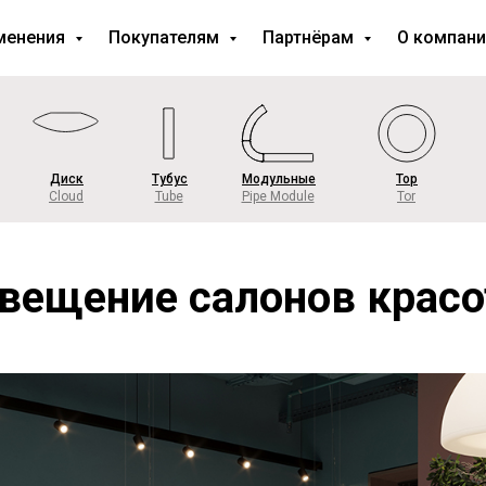
менения
Покупателям
Партнёрам
О компан
Диск
Тубус
Модульные
Тор
Cloud
Tube
Pipe Module
Tor
вещение салонов крас