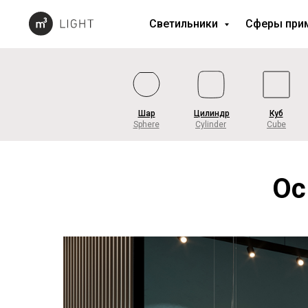
Светильники
Сферы при
Шар
Цилиндр
Куб
Sphere
Cylinder
Cube
Ос