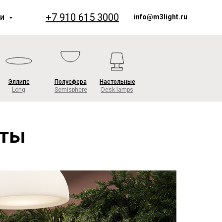
+7 910 615 3000
ии
info@m3light.ru
Эллипс
Полусфера
Настольные
Long
Semisphere
Desk lamps
оты