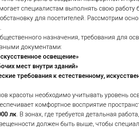
огает специалистам выполнять свою работу бо
обстановку для посетителей. Рассмотрим осн
.
общественного назначения, требования для ос
вными документами:
 искусственное освещение»
бочих мест внутри зданий»
ические требования к естественному, искусс
нов красоты необходимо учитывать уровень о
обеспечивает комфортное восприятие пространст
000 лк
. В зонах, где требуется детальная работ
свещенности должен быть выше, чтобы специа